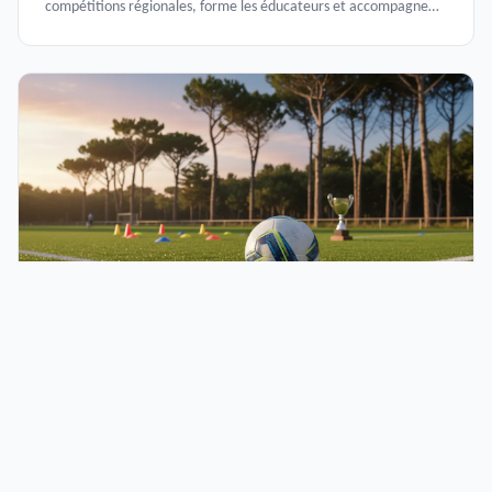
compétitions régionales, forme les éducateurs et accompagne
120 000 licenciés. Découvre son rôle, ses services et ses liens avec
les districts comme les Landes.
Tournoi foot Landes : calendrier, formats et
guide d'organisation
Tournoi foot Landes : calendrier des tournois homologués,
formats par catégorie d'âge et guide d'organisation pour les
clubs du département 40.