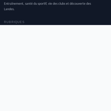
Entraînement, santé du sportif, vie des clubs et découverte des
Landes.
RUBRIQUES
Football
Santé Sportive
Dax et les Landes
Vie des Clubs
INFORMATIONS
À propos
Contact
Mentions légales