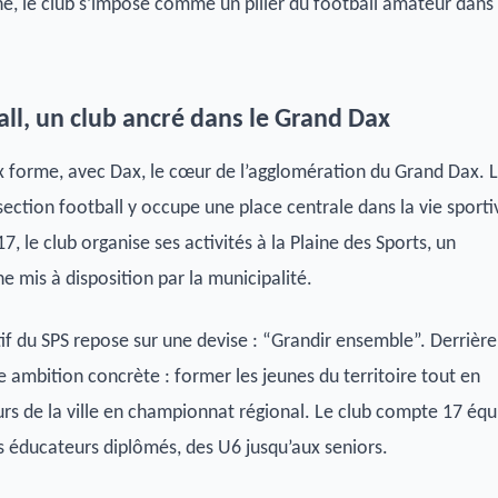
e, le club s’impose comme un pilier du football amateur dans 
all, un club ancré dans le Grand Dax
x forme, avec Dax, le cœur de l’agglomération du Grand Dax. 
ection football y occupe une place centrale dans la vie sporti
7, le club organise ses activités à la Plaine des Sports, un
mis à disposition par la municipalité.
tif du SPS repose sur une devise : “Grandir ensemble”. Derrière
e ambition concrète : former les jeunes du territoire tout en
urs de la ville en championnat régional. Le club compte 17 équ
 éducateurs diplômés, des U6 jusqu’aux seniors.