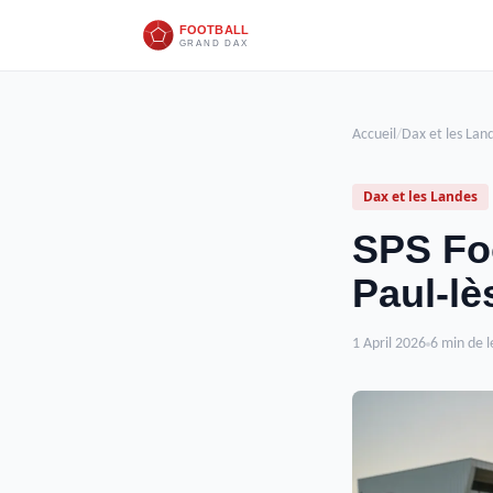
Accueil
/
Dax et les Lan
Dax et les Landes
SPS Foo
Paul-lè
1 April 2026
6 min de l