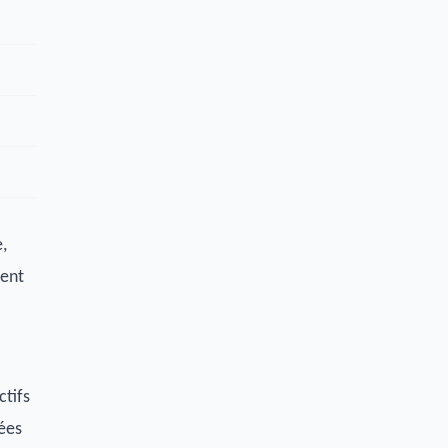
e,
lent
ctifs
iées