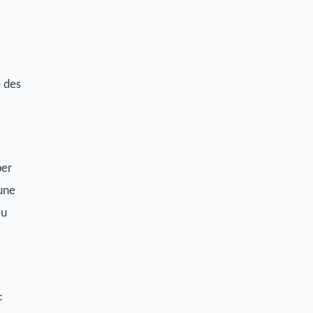
e des
ber
une
au
: