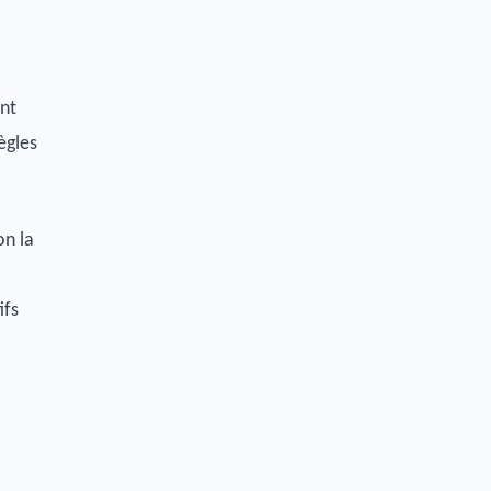
ent
ègles
on la
ifs