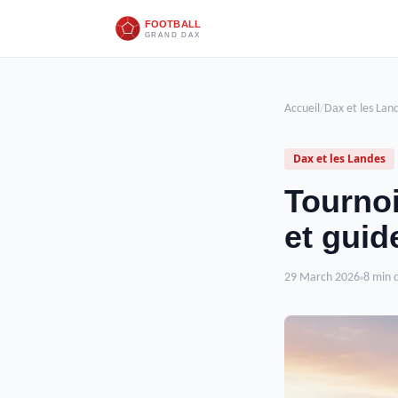
Accueil
/
Dax et les Lan
Dax et les Landes
Tournoi
et guid
29 March 2026
8 min 