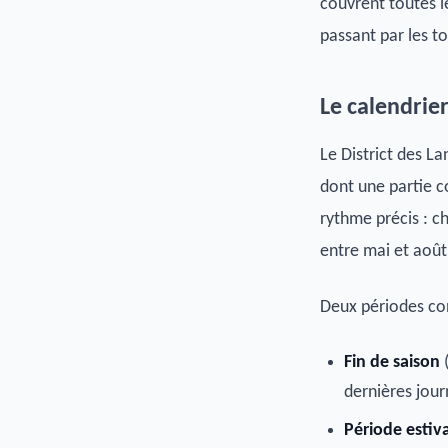
couvrent toutes l
passant par les t
Le calendrie
Le District des La
dont une partie c
rythme précis : c
entre mai et août
Deux périodes con
Fin de saison
(
dernières jou
Période estiv