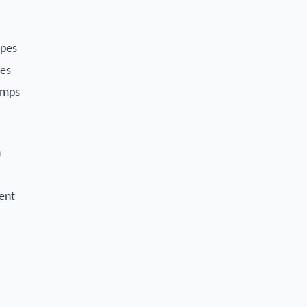
ipes
les
temps
n
ent