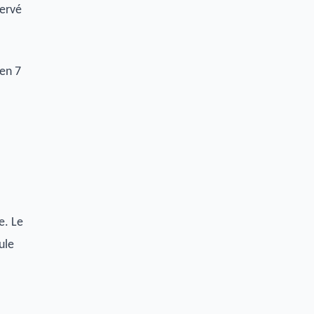
servé
 en 7
e. Le
ule