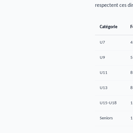
respectent ces dir
Catégorie
F
U7
4
U9
5
U11
8
U13
8
U15-U18
1
Seniors
1