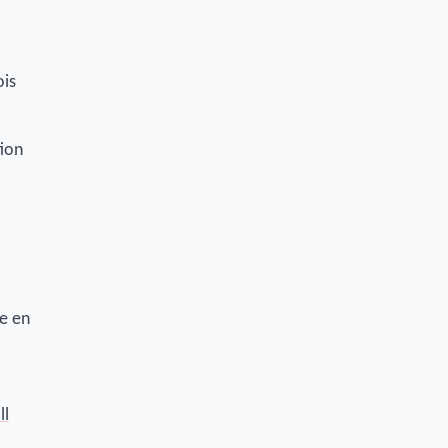
ois
tion
pe en
ll