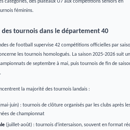
es catégories, des plateaux U7 aux compétitions seniors en
ournois féminins.
r des tournois dans le département 40
ndes de football supervise 42 compétitions officielles par sais
oncerne les tournois homologués. La saison 2025-2026 suit u
hampionnats de septembre à mai, puis tournois de fin de saiso
.
centrent la majorité des tournois landais :
mai-juin) : tournois de clôture organisés par les clubs après le
rnées de championnat
ale
(juillet-août) : tournois d’intersaison, souvent en format ré