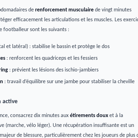
bdomadaires de
renforcement musculaire
de vingt minutes
téger efficacement les articulations et les muscles. Les exerci
le footballeur sont les suivants :
al et latéral) : stabilise le bassin et protège le dos
tes
: renforcent les quadriceps et les fessiers
ring
: prévient les lésions des ischio-jambiers
on
: travail d’équilibre sur une jambe pour stabiliser la cheville
 active
nce, consacrez dix minutes aux
étirements doux
et à la
ve (marche, vélo léger). Une récupération insuffisante est un
 majeur de blessure, particulièrement chez les joueurs de plus 