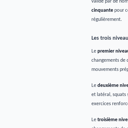
validé par de no
cinquante
pour ce
régulièrement.
Les trois nive
Le
premier nivea
changements de di
mouvements prépa
Le
deuxième niv
et latéral, squats
exercices renforce
Le
troisième niv