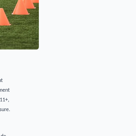
nt
ement
 11+,
sure.