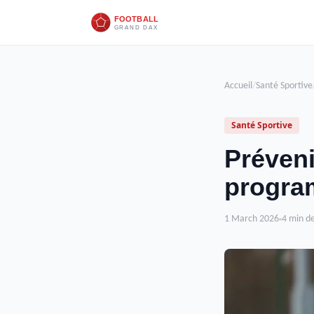
Accueil
/
Santé Sportive
Santé Sportive
Préveni
progra
1 March 2026
4 min de