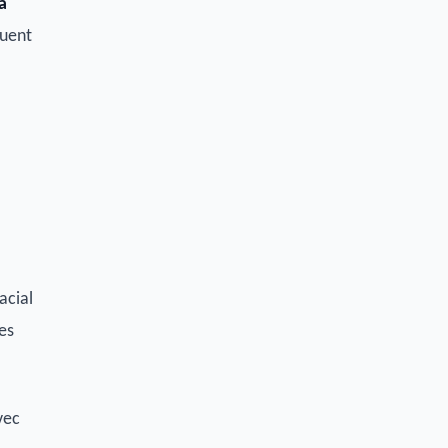
à
quent
acial
es
vec