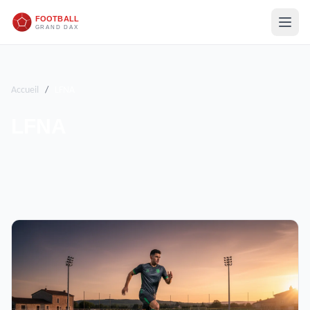
Accueil
/
LFNA
LFNA