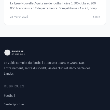
La ligue Nouvelle-Aquitaine de football gère 1 500 clubs et 200
000 licenciés sur 12 départements. Compétitions R1 à R3, coupes
régionales et formation.
23 March 2026
6 min
Le guide complet du football et du sport dans le Grand Dax.
Entraînement, santé du sportif, vie des clubs et découverte des
Landes.
RUBRIQUES
Football
Santé Sportive